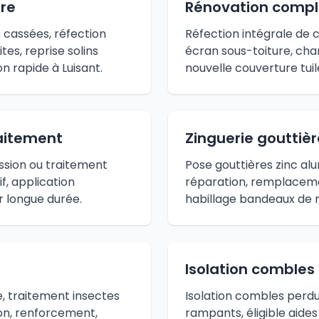
ure
Rénovation compl
cassées, réfection
Réfection intégrale de 
tes, reprise solins
écran sous-toiture, cha
n rapide à Luisant.
nouvelle couverture tuil
aitement
Zinguerie gouttiè
sion ou traitement
Pose gouttières zinc al
f, application
réparation, remplacem
 longue durée.
habillage bandeaux de r
Isolation combles
, traitement insectes
Isolation combles perdus
on, renforcement,
rampants, éligible aid