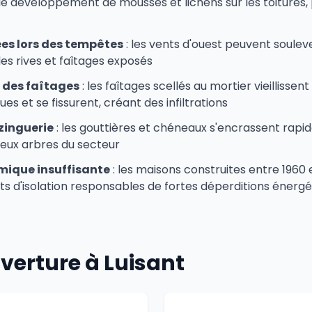
le développement de mousses et lichens sur les toitures,
ées lors des tempêtes
: les vents d'ouest peuvent souleve
 les rives et faîtages exposés
t des faîtages
: les faîtages scellés au mortier vieillissen
es et se fissurent, créant des infiltrations
zinguerie
: les gouttières et chéneaux s'encrassent rap
reux arbres du secteur
rmique insuffisante
: les maisons construites entre 1960
s d'isolation responsables de fortes déperditions énergé
verture à Luisant