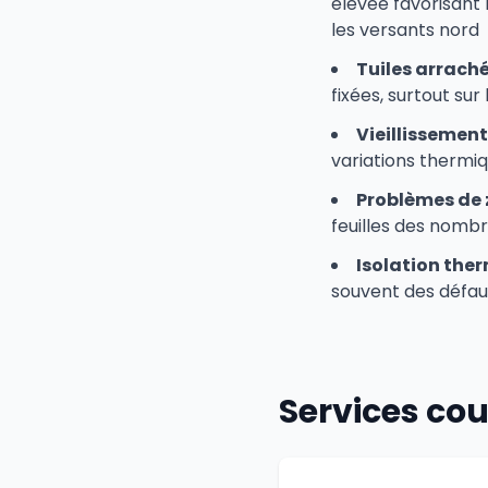
élevée favorisant 
les versants nord
Tuiles arrach
fixées, surtout sur
Vieillissemen
variations thermiqu
Problèmes de 
feuilles des nomb
Isolation the
souvent des défaut
Services cou