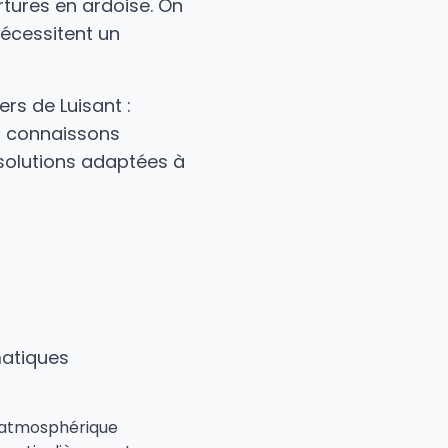
rtures en ardoise. On
écessitent un
rs de Luisant :
us connaissons
 solutions adaptées à
matiques
é atmosphérique