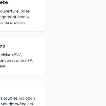
ète
couverture, pose
ngement liteaux,
es ou ardoises.
res
uminium PVC,
ent descentes EP,
ive.
 soufflés, isolation
es MaPrimeRénov et