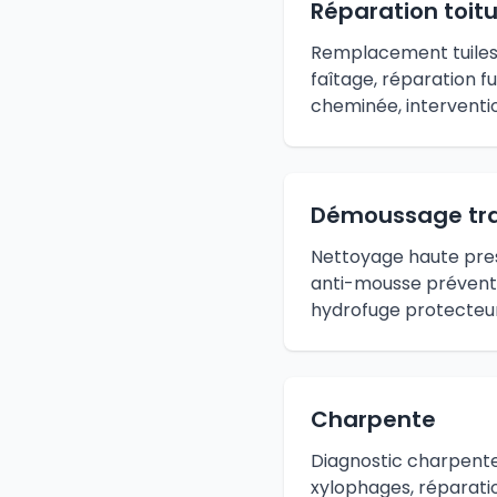
Réparation toit
Remplacement tuiles 
faîtage, réparation fui
cheminée, interventio
Démoussage tr
Nettoyage haute pres
anti-mousse préventi
hydrofuge protecteur
Charpente
Diagnostic charpente
xylophages, réparati