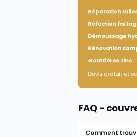
Réparation tuile
Réfection faîta
Démoussage hy
Rénovation com
Gouttières zinc
:
Devis gratuit et 
FAQ - couvr
Comment trouver