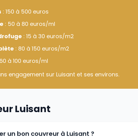
s
: 150 à 500 euros
ge
: 50 à 80 euros/ml
drofuge
: 15 à 30 euros/m2
plète
: 80 à 150 euros/m2
 60 à 100 euros/ml
sans engagement sur Luisant et ses environs.
eur Luisant
 un bon couvreur à Luisant ?