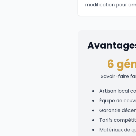
modification pour 
Avantages
6 gén
Savoir-faire fa
Artisan local c
Équipe de couv
Garantie décen
Tarifs compéti
Matériaux de qu