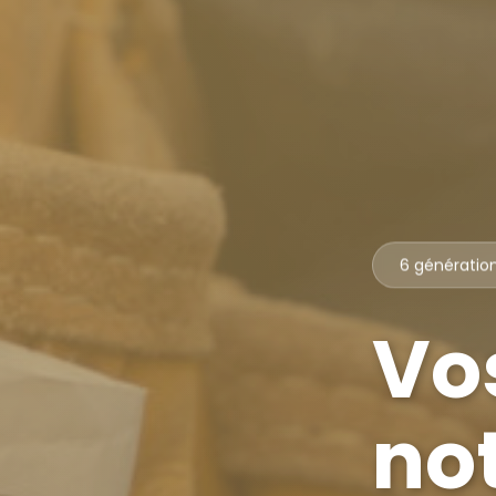
6 génératio
Vos
no