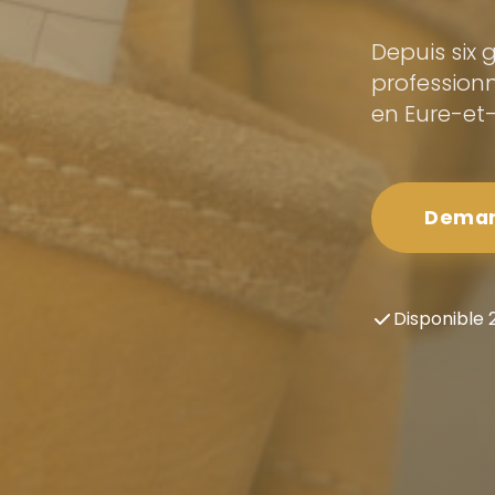
Depuis six 
professionn
en Eure-et-
Demand
Disponible 