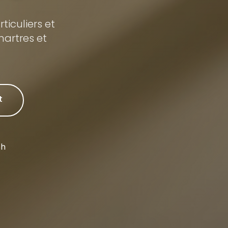
iculiers et
hartres et
t
8h