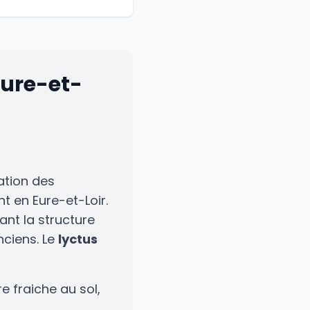
Eure-et-
ation des
t en Eure-et-Loir.
ant la structure
nciens. Le
lyctus
e fraiche au sol,