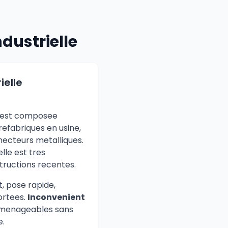
dustrielle
ielle
 est composee
refabriques en usine,
ecteurs metalliques.
lle est tres
tructions recentes.
t, pose rapide,
ortees.
Inconvenient
amenageables sans
e.