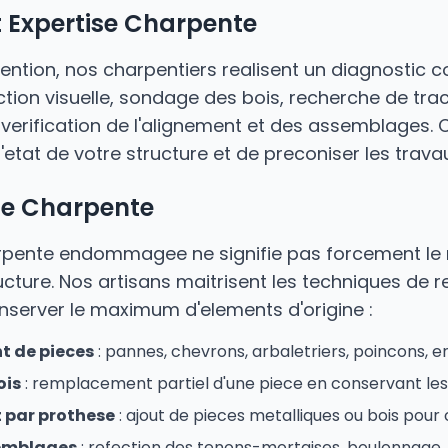
t Expertise Charpente
vention, nos charpentiers realisent un diagnostic 
ction visuelle, sondage des bois, recherche de tra
erification de l'alignement et des assemblages. 
'etat de votre structure et de preconiser les trava
de Charpente
rpente endommagee ne signifie pas forcement l
ucture. Nos artisans maitrisent les techniques de r
server le maximum d'elements d'origine :
 de pieces
: pannes, chevrons, arbaletriers, poincons, e
ois
: remplacement partiel d'une piece en conservant les
 par prothese
: ajout de pieces metalliques ou bois pour
semblages
: refection des tenons-mortaises, boulonnage,