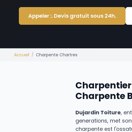
Appeler :. Devis gratuit sous 24h.
Accueil
/
Charpente Chartres
Charpentier 
Charpente B
Dujardin Toiture
, en
generations, met son 
charpente est l'ossatu