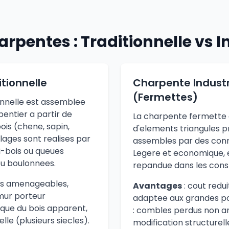
rpentes : Traditionnelle vs In
tionnelle
Charpente Industr
(Fermettes)
onnelle est assemblee
pentier a partir de
La charpente fermette
ois (chene, sapin,
d'elements triangules p
lages sont realises par
assembles par des conn
-bois ou queues
Legere et economique, e
ou boulonnees.
repandue dans les cons
s amenageables,
Avantages
: cout redui
mur porteur
adaptee aux grandes p
ique du bois apparent,
: combles perdus non 
lle (plusieurs siecles).
modification structurell