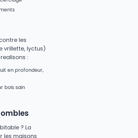
ements
contre les
vrillette, lyctus)
realisons :
uit en profondeur,
r bois sain
Combles
itable ? La
r les maisons