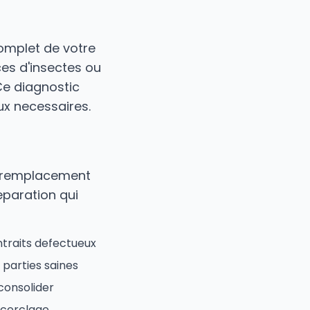
complet de votre
ces d'insectes ou
Ce diagnostic
ux necessaires.
e remplacement
eparation qui
ntraits defectueux
 parties saines
 consolider
 cerclage