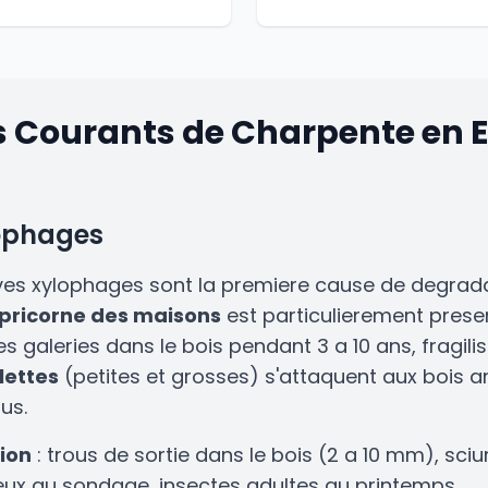
 Courants de Charpente en 
lophages
rves xylophages sont la premiere cause de degrad
pricorne des maisons
est particulierement presen
s galeries dans le bois pendant 3 a 10 ans, fragilis
llettes
(petites et grosses) s'attaquent aux bois a
lus.
tion
: trous de sortie dans le bois (2 a 10 mm), sciur
eux au sondage, insectes adultes au printemps.