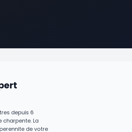
pert
tres depuis 6
e charpente. La
 perennite de votre