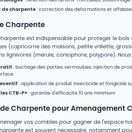
 de charpente
: correction des deformations et affaiss
de Charpente
charpente est indispensable pour proteger le bois 
s (capricorne des maisons, petite vrillette, grosse 
s lignivores (merule, coniophore, polypore). Nous 
ratif
: buchage des parties vermoulues, injection de prod
urface
eventif
: application de produit insecticide et fongicide su
fies CTB-P+
: garantie d'efficacite 10 ans minimum
n de Charpente pour Amenagement 
menager vos combles pour gagner de l'espace hab
charpente est souvent necessaire, notamment pou