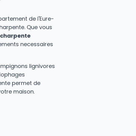
epartement de l'Eure-
 charpente. Que vous
charpente
pements necessaires
ampignons lignivores
xylophages
rpente permet de
votre maison.