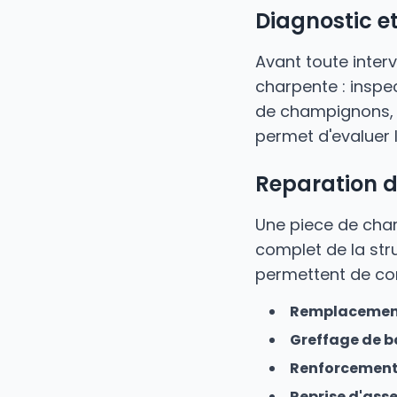
Diagnostic e
Avant toute inter
charpente : inspe
de champignons, v
permet d'evaluer l
Reparation 
Une piece de cha
complet de la str
permettent de con
Remplacement
Greffage de b
Renforcement
Reprise d'as