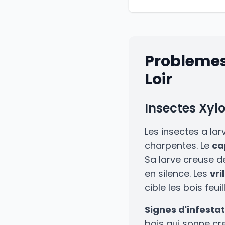
Problemes
Loir
Insectes Xy
Les insectes a la
charpentes. Le
ca
Sa larve creuse de
en silence. Les
vri
cible les bois feuil
Signes d'infesta
bois qui sonne cr